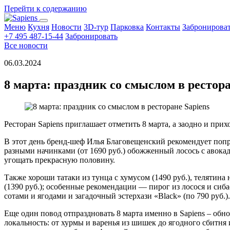
Перейти к содержанию
Меню
Кухня
Новости
3D-тур
Парковка
Контакты
Забронирова
+7 495 487-15-44
Забронировать
Все новости
06.03.2024
8 марта: праздник со смыслом в рестора
Ресторан Sapiens приглашает отметить 8 марта, а заодно и прих
В этот день бренд-шеф Илья Благовещенский рекомендует попро
разными начинками (от 1690 руб.) обожженный лосось с авокад
угощать прекрасную половину.
Также хороши татаки из тунца с хумусом (1490 руб.), телятина
(1390 руб.); особенные рекомендации — пирог из лосося и сиб
сотами и ягодами и загадочный эстерхази «Black» (по 790 руб.).
Еще один повод отпраздновать 8 марта именно в Sapiens – обн
локальность: от хурмы и варенья из шишек до ягодного сбитня