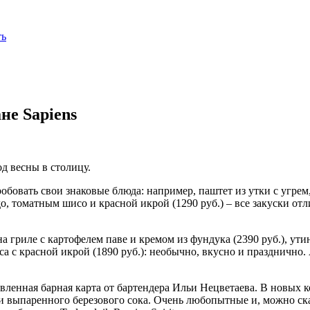
ть
не Sapiens
од весны в столицу.
бовать свои знаковые блюда: например, паштет из утки с угрем
о, томатным шисо и красной икрой (1290 руб.) – все закуски от
 на гриле с картофелем паве и кремом из фундука (2390 руб.), у
аса с красной икрой (1890 руб.): необычно, вкусно и праздничн
овленная барная карта от бартендера Ильи Нецветаева. В новых 
 и выпаренного березового сока. Очень любопытные и, можно ска