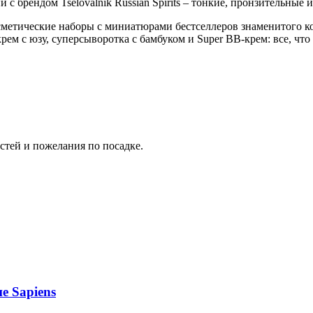
 с брендом Tselovalnik Russian Spirits – тонкие, пронзительны
сметические наборы с миниатюрами бестселлеров знаменитого ко
м с юзу, суперсыворотка с бамбуком и Super BB-крем: все, что
остей и пожелания по посадке.
е Sapiens